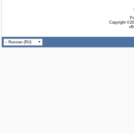
Ра
Copyright ©20
vB