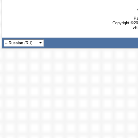
Ра
Copyright ©20
vB