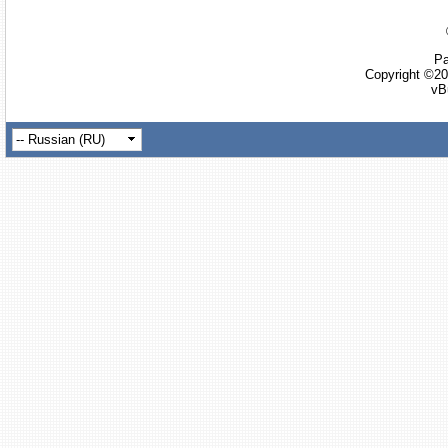
Ра
Copyright ©20
vB