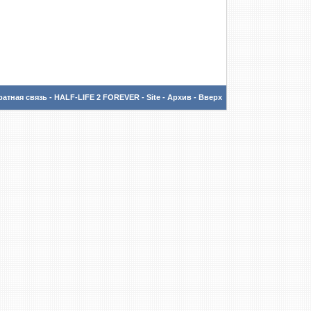
атная связь
-
HALF-LIFE 2 FOREVER - Site
-
Архив
-
Вверх