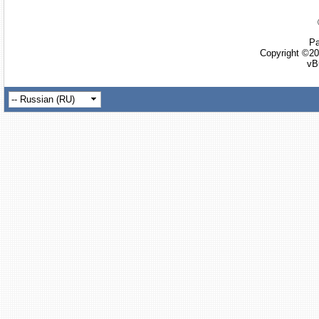
Ра
Copyright ©20
vB