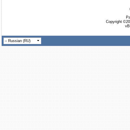
Ра
Copyright ©20
vB