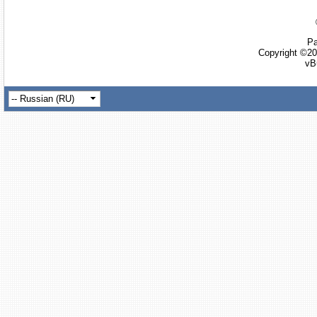
Ра
Copyright ©20
vB