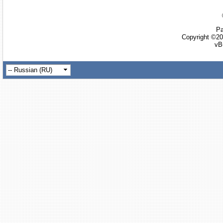
Ра
Copyright ©20
vB