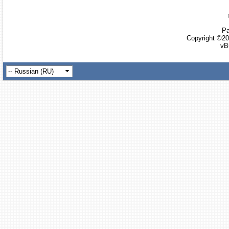
Ра
Copyright ©20
vB