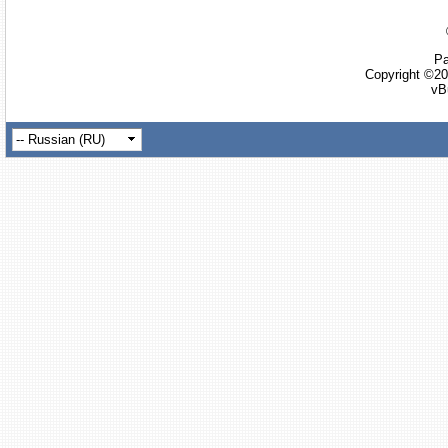
Ра
Copyright ©20
vB