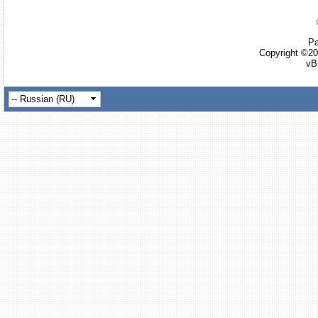
Ра
Copyright ©20
vB