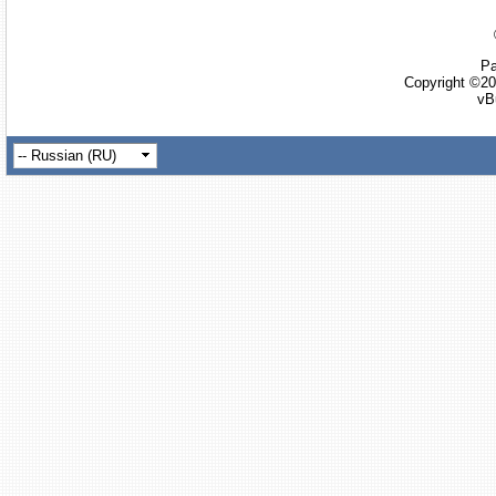
Ра
Copyright ©20
vB