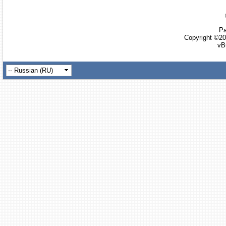
Ра
Copyright ©20
vB