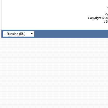
Ра
Copyright ©20
vB