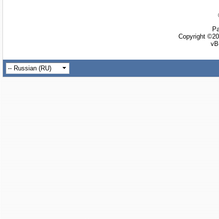
Ра
Copyright ©20
vB