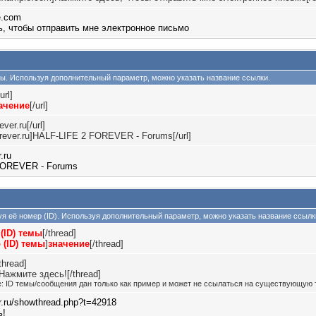
e.com
, чтобы отправить мне электронное письмо
йлы. Используя дополнительный параметр, можно указать название ссылки.
/url]
ачение
[/url]
ever.ru[/url]
2forever.ru]HALF-LIFE 2 FOREVER - Forums[/url]
r.ru
FOREVER - Forums
зуя её номер (ID). Используя дополнительный параметр, можно указать название ссылк
(ID) темы
[/thread]
 (ID) темы
]
значение
[/thread]
thread]
Нажмите здесь![/thread]
: ID темы/сообщения дан только как пример и может не ссылаться на существующую 
er.ru/showthread.php?t=42918
ь!