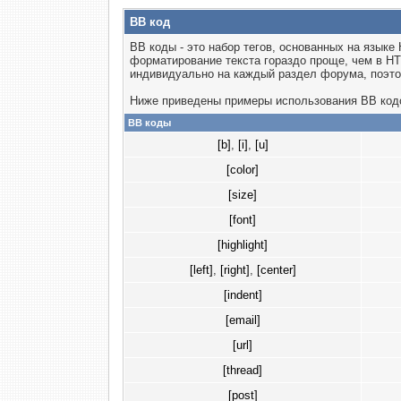
BB код
BB коды - это набор тегов, основанных на язык
форматирование текста гораздо проще, чем в H
индивидуально на каждый раздел форума, поэто
Ниже приведены примеры использования BB код
BB коды
[b]
,
[i]
,
[u]
[color]
[size]
[font]
[highlight]
[left]
,
[right]
,
[center]
[indent]
[email]
[url]
[thread]
[post]