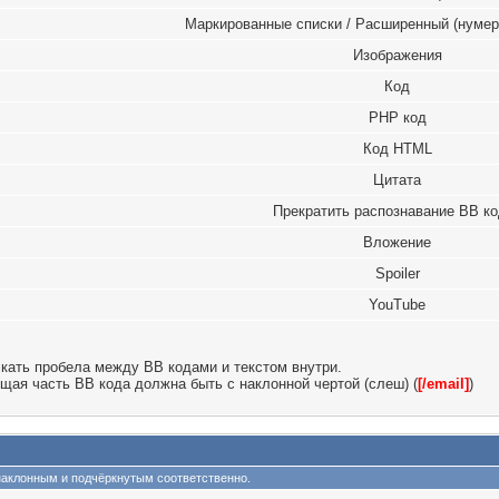
Маркированные списки / Расширенный (нумер
Изображения
Код
PHP код
Код HTML
Цитата
Прекратить распознавание BB к
Вложение
Spoiler
YouTube
скать пробела между BB кодами и текстом внутри.
щая часть BB кода должна быть с наклонной чертой (слеш) (
[/email]
)
м, наклонным и подчёркнутым соответственно.