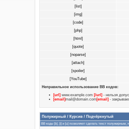
[list]
[img]
[code]
[php]
[html]
[quote]
[noparse]
[attach]
[spoiler]
[YouTube]
Неправильное использование BB кодов:
[url]
www.example.com
[/url]
- нельзя допу
[email]
mail@domain.com
[email]
- закрываю
Полужирный / Курсив / Подчёркнутый
BB коды [b], [i] и [u] позволяют сделать текст полужирны