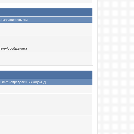
ь название ссылки.
тему/сообщение.)
 быть определен BB кодом [*].