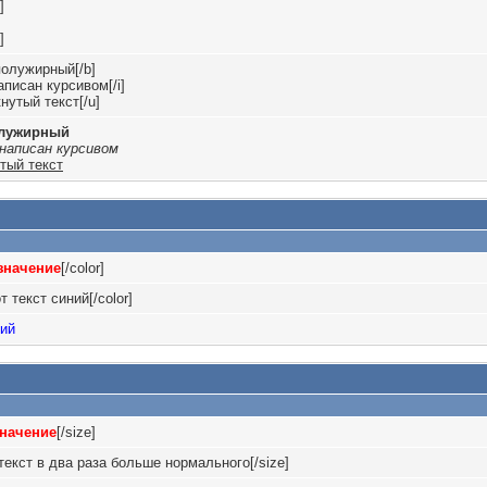
]
]
полужирный[/b]
написан курсивом[/i]
нутый текст[/u]
олужирный
аписан курсивом
тый текст
значение
[/color]
т текст синий[/color]
ний
значение
[/size]
текст в два раза больше нормального[/size]