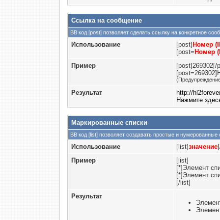
Ссылка на сообщение
BB код [post] позволяет сделать ссылку на конкретное со
Использование
[post]
Номер (
[post=
Номер (
Пример
[post]269302[/p
[post=269302]
(Предупреждение
Результат
http://hl2fore
Нажмите здес
Маркированные списки
BB код [list] позволяет создавать простые и нумерованные
Использование
[list]
значение
[
Пример
[list]
[*]Элемент сп
[*]Элемент сп
[/list]
Результат
Элемент
Элемент