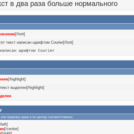
кст в два раза больше нормального
начение
[/font]
Этот текст написан шрифтом Courier[/font]
написан шрифтом Courier
ение
[/highlight]
 текст выделен[/highlight]
ыделен
у
ому или правому краю и по центру соответственно.
[/left]
ие
[/center]
е
[/right]