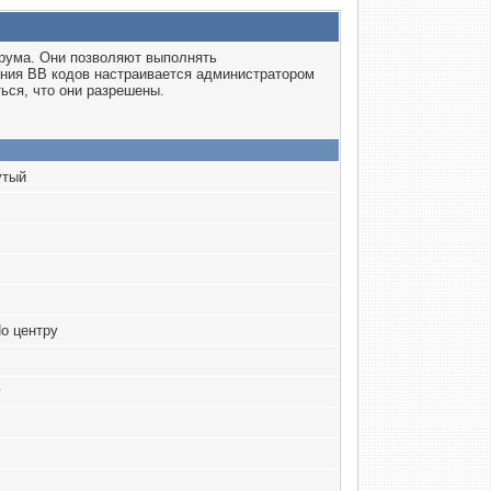
орума. Они позволяют выполнять
ания BB кодов настраивается администратором
ься, что они разрешены.
утый
По центру
у