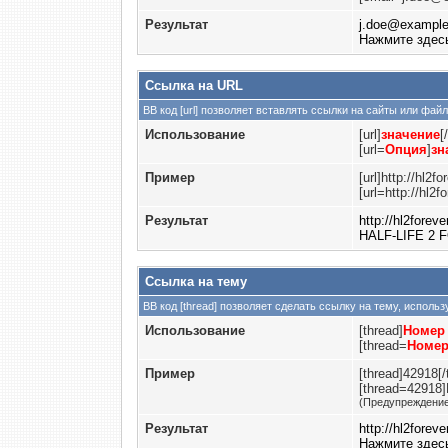
Результат
j.doe@exampl
Нажмите здесь
Ссылка на URL
BB код [url] позволяет вставлять ссылки на сайты или фа
Использование
[url]
значение
[
[url=
Опция
]
зн
Пример
[url]http://hl2for
[url=http://hl
Результат
http://hl2foreve
HALF-LIFE 2 
Ссылка на тему
BB код [thread] позволяет сделать ссылку на тему, исполь
Использование
[thread]
Номер 
[thread=
Номер
Пример
[thread]42918[/
[thread=42918]
(Предупреждение
Результат
http://hl2forev
Нажмите здес