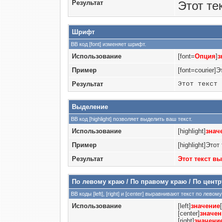
Результат
Этот те
Шрифт
BB код [font] изменяет шрифт.
Использование
[font=
Опция
]
з
Пример
[font=courier]
Результат
Этот текст 
Выделение
BB код [highlight] позволяет выделить ваш текст.
Использование
[highlight]
знач
Пример
[highlight]Этот
Результат
Этот текст в
По левому краю / По правому краю / По центр
BB коды [left], [right] и [center] выравнивают текст по лев
Использование
[left]
значение
[center]
значен
[right]
значени