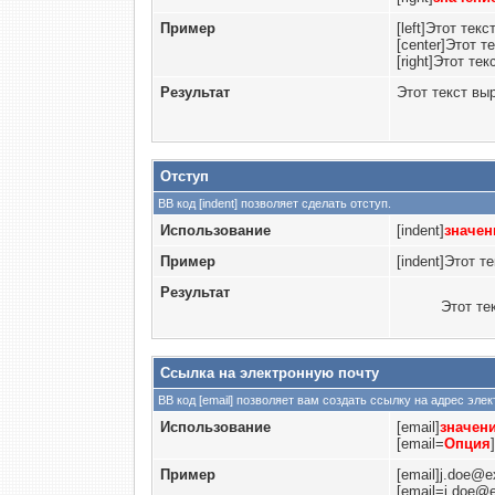
Пример
[left]Этот тек
[center]Этот т
[right]Этот те
Результат
Этот текст вы
Отступ
BB код [indent] позволяет сделать отступ.
Использование
[indent]
значен
Пример
[indent]Этот те
Результат
Этот те
Ссылка на электронную почту
BB код [email] позволяет вам создать ссылку на адрес эл
Использование
[email]
значен
[email=
Опция
]
Пример
[email]j.doe@e
[email=j.doe@