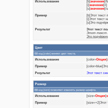
Использование
[b]
значение
[/b
[i]
значение
[/i]
[u]
значение
[/u
Пример
[b]Этот текст 
[i]Этот текст 
[u]Это подчёрк
Результат
Этот текст п
Этот текст н
Это подчёркну
Цвет
BB код [color] меняет цвет текста.
Использование
[color=
Опция
]
Пример
[color=blue]Это
Результат
Этот текст си
Размер
BB код [size] позволяет изменять размер шрифта.
Использование
[size=
Опция
]
Пример
[size=+2]Этот 