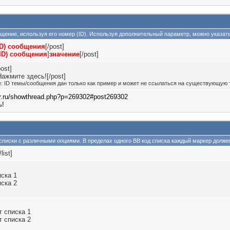
общение, используя его номер (ID). Используя дополнительный параметр, можно указат
ID) сообщения
[/post]
ID) сообщения
]
значение
[/post]
ost]
Нажмите здесь![/post]
: ID темы/сообщения дан только как пример и может не ссылаться на существующую 
ver.ru/showthread.php?p=269302#post269302
ь!
 списки с различными опциями. В пределах одного BB код списка каждый маркер должен
/list]
иска 1
иска 2
 списка 1
 списка 2