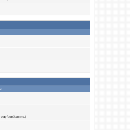
и.
тему/сообщение.)