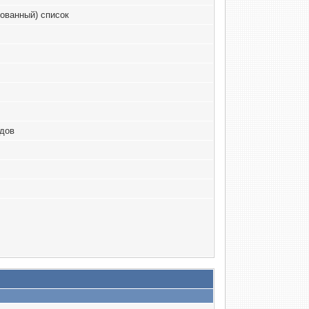
ованный) список
одов