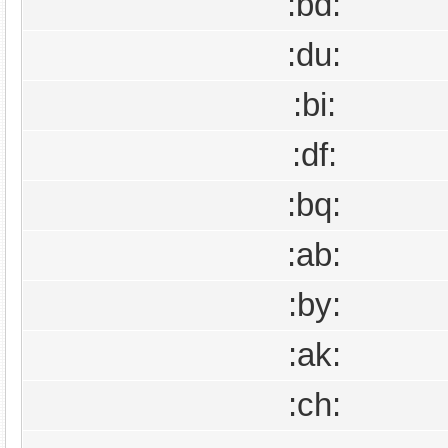
:bd:
:du:
:bi:
:df:
:bq:
:ab:
:by:
:ak:
:ch: