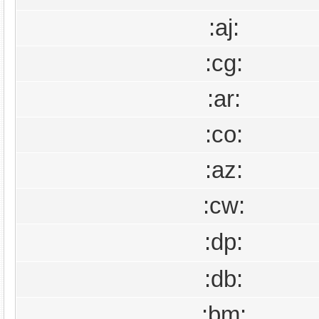
:aj:
:cg:
:ar:
:co:
:az:
:cw:
:dp:
:db:
:bm: