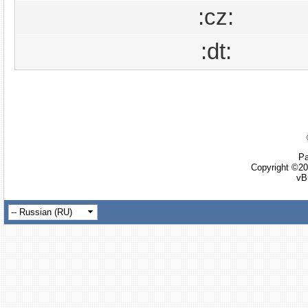
:cz:
:dt:
Ра
Copyright ©20
vB