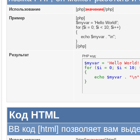
Использование
[php]
значение
[/php]
Пример
[php]
$myvar = 'Hello World!';
for ($
i = 0; $i < 10; $i++)
{
echo $myvar . "\n";
}
[/php]
Результат
PHP код:
$myvar
=
'Hello World!
for (
$i
=
0
;
$i
<
10
;
{
echo
$myvar
.
"\n"
}
Код HTML
BB код [html] позволяет вам вы
Использование
[html]
значение
[/html]