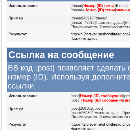
Использование
[thread]
Номер (ID) темы
[/thread]
[thread=
Номер (ID) темы
]
значен
Пример
[thread]42918[/thread]
[thread=42918]Нажмите здесь![/th
(Предупреждение: ID темы/сообщения 
Результат
http://hl2forever.ru/showthread.ph
Нажмите здесь!
Ссылка на сообщение
BB код [post] позволяет сделать
номер (ID). Используя дополнит
ссылки.
Использование
[post]
Номер (ID) сообщения
[/pos
[post=
Номер (ID) сообщения
]
зн
Пример
[post]269302[/post]
[post=269302]Нажмите здесь![/pos
(Предупреждение: ID темы/сообщения 
Результат
http://hl2forever.ru/showthread.p
Нажмите здесь!