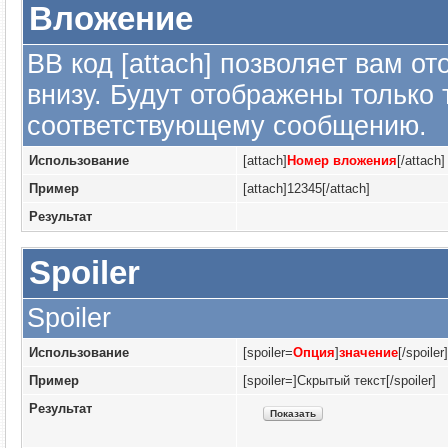
Вложение
BB код [attach] позволяет вам 
внизу. Будут отображены только
соответствующему сообщению.
Использование
[attach]
Номер вложения
[/attach]
Пример
[attach]12345[/attach]
Результат
Spoiler
Spoiler
Использование
[spoiler=
Опция
]
значение
[/spoiler]
Пример
[spoiler=]Скрытый текст[/spoiler]
Результат