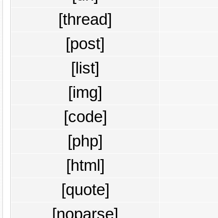
[thread]
[post]
[list]
[img]
[code]
[php]
[html]
[quote]
[noparse]