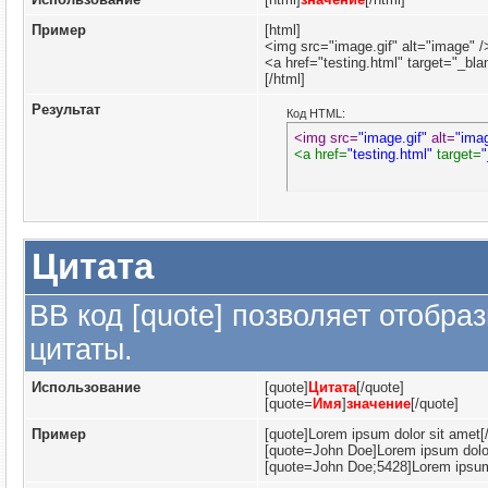
Пример
[html]
<img src="image.gif" alt="image" /
<a href="testing.html" target="_bl
[/html]
Результат
Код HTML:
<img src=
"image.gif"
 alt=
"ima
<a href=
"testing.html"
 target=
"
Цитата
BB код [quote] позволяет отобраз
цитаты.
Использование
[quote]
Цитата
[/quote]
[quote=
Имя
]
значение
[/quote]
Пример
[quote]Lorem ipsum dolor sit amet[
[quote=John Doe]Lorem ipsum dolor
[quote=John Doe;5428]Lorem ipsum 