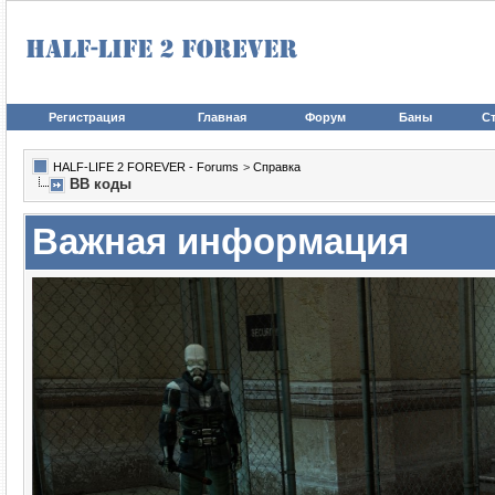
Регистрация
Главная
Форум
Баны
Ст
HALF-LIFE 2 FOREVER - Forums
>
Справка
BB коды
Важная информация