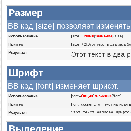
Размер
BB код [size] позволяет изменят
Использование
[size=
Опция
]
значение
[/size]
Пример
[size=+2]Этот текст в два раза б
Результат
Этот текст в два 
Шрифт
BB код [font] изменяет шрифт.
Использование
[font=
Опция
]
значение
[/font]
Пример
[font=courier]Этот текст написан 
Результат
Этот текст написан шрифто
Выделение