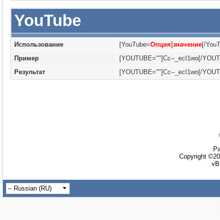
YouTube
Использование
[YouTube=
Опция
]
значение
[/You
Пример
[YOUTUBE=""]Cc--_ecI1wo[/YOU
Результат
[YOUTUBE=""]Cc--_ecI1wo[/YOU
Ра
Copyright ©20
vB