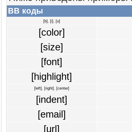
BB коды
[b]
,
[i]
,
[u]
[color]
[size]
[font]
[highlight]
[left]
,
[right]
,
[center]
[indent]
[email]
[url]