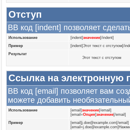
Отступ
BB код [indent] позволяет сделат
Использование
[indent]
значение
[/indent]
Пример
[indent]Этот текст с отступом[/ind
Результат
Этот текст с отступом
Ссылка на электронную 
BB код [email] позволяет вам со
можете добавить необязательный
Использование
[email]
значение
[/email]
[email=
Опция
]
значение
[/email]
Пример
[email]j.doe@example.com[/email]
[email=j.doe@example.com]Нажмит