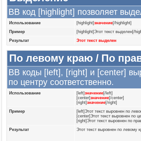
BB код [highlight] позволяет выде
Использование
[highlight]
значение
[/highlight]
Пример
[highlight]Этот текст выделен[/high
Результат
Этот текст выделен
По левому краю / По пра
BB коды [left], [right] и [center
по центру соответственно.
Использование
[left]
значение
[/left]
[center]
значение
[/center]
[right]
значение
[/right]
Пример
[left]Этот текст выровнен по левом
[center]Этот текст выровнен по це
[right]Этот текст выровнен по пра
Результат
Этот текст выровнен по левому 