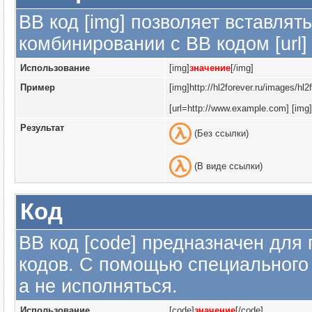
BB код [img] позволяет вставля
комбинировании с BB кодом [url
Использование
[img]
значение
[/img]
Пример
[img]http://hl2forever.ru/images/hl
[url=http://www.example.com] [img]h
Результат
(Без ссылки)
(В виде ссылки)
Код
BB код [code] предназначен для
кодов. С помощью специального 
а не исполняться.
Использование
[code]
значение
[/code]