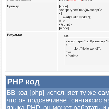
Пример
[code]
<script type="text/javascript">
<!--
alert("Hello world!");
//-->
</script>
[/code]
Результат
Код:
<script type="text/javascript">

<!--

	alert("Hello world!");

//-->

</script>
PHP код
BB код [php] исполняет ту же са
что он подсвечивает синтаксис я
языка PHP, он может работать и