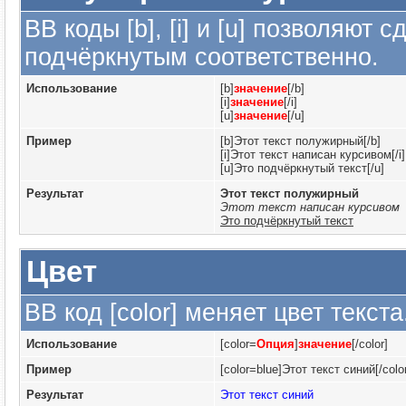
BB коды [b], [i] и [u] позволяют
подчёркнутым соответственно.
Использование
[b]
значение
[/b]
[i]
значение
[/i]
[u]
значение
[/u]
Пример
[b]Этот текст полужирный[/b]
[i]Этот текст написан курсивом[/i]
[u]Это подчёркнутый текст[/u]
Результат
Этот текст полужирный
Этот текст написан курсивом
Это подчёркнутый текст
Цвет
BB код [color] меняет цвет текста
Использование
[color=
Опция
]
значение
[/color]
Пример
[color=blue]Этот текст синий[/colo
Результат
Этот текст синий