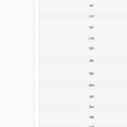
:ar:
:co:
:az:
:cw:
:bh:
:de:
:bp:
:dm:
:dn:
:bu:
:ag:
:cd: