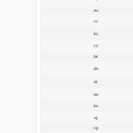
:au:
:cr:
:bc:
:cz:
:bk:
:dh:
:dr:
:aa:
:bx:
:aj:
:cg: