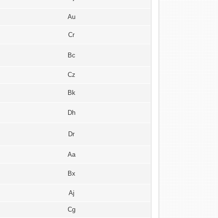
Au
Cr
Bc
Cz
Bk
Dh
Dr
Aa
Bx
Aj
Cg