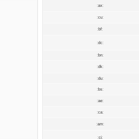
:ax:
:cu:
:bf:
:dc:
:bn:
:dk:
:du:
:bs:
:ae:
:ca:
:am:
:cj: