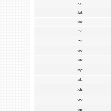
:cs:
:bd:
:da:
:bl:
:di:
:ds:
:ab:
:by:
:ak:
:ch:
:as:
:cp: