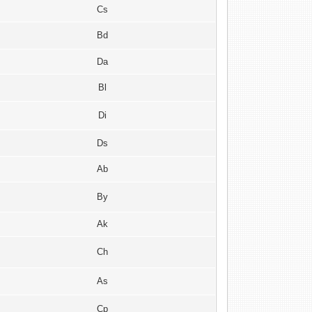
Cs
Bd
Da
Bl
Di
Ds
Ab
By
Ak
Ch
As
Cp