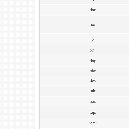
:ba:
:cx:
:bi:
:df:
:bq:
:do:
:bv:
:ah:
:ce:
:ap:
:cm: