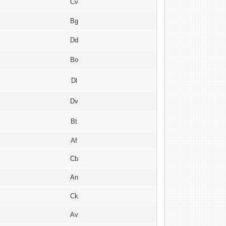
Cv
Bg
Dd
Bo
Dl
Dv
Bt
Af
Cb
An
Ck
Av