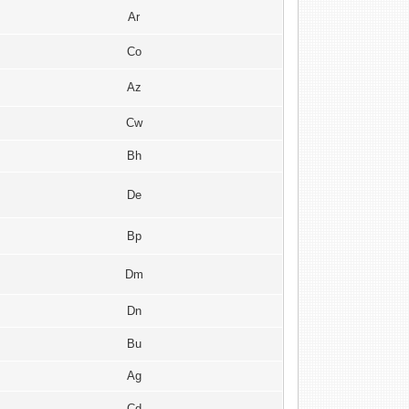
Ar
Co
Az
Cw
Bh
De
Bp
Dm
Dn
Bu
Ag
Cd