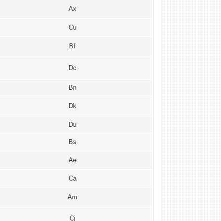
Ax
Cu
Bf
Dc
Bn
Dk
Du
Bs
Ae
Ca
Am
Cj