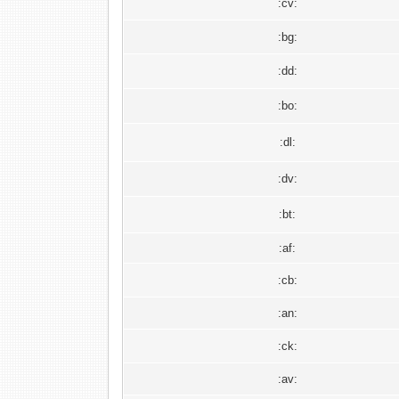
:cv:
:bg:
:dd:
:bo:
:dl:
:dv:
:bt:
:af:
:cb:
:an:
:ck:
:av: