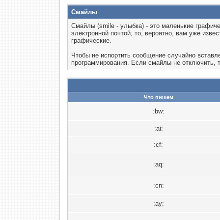
Смайлы
Смайлы (smile - улыбка) - это маленькие графи
электронной почтой, то, вероятно, вам уже изв
графические.
Чтобы не испортить сообщение случайно вставл
программирования. Если смайлы не отключить, 
Что пишем
:bw:
:ai:
:cf:
:aq:
:cn:
:ay: