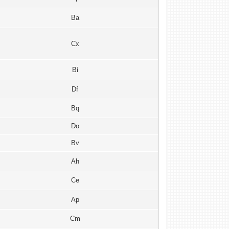
Ba
Cx
Bi
Df
Bq
Do
Bv
Ah
Ce
Ap
Cm