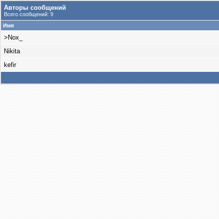
Авторы сообщений
Всего сообщений: 9
Имя
>Nox_
Nikita
kefir