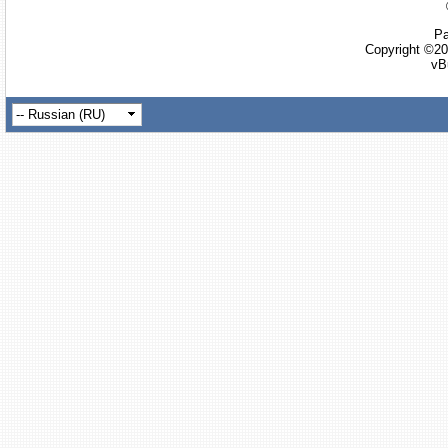
Ра
Copyright ©20
vB