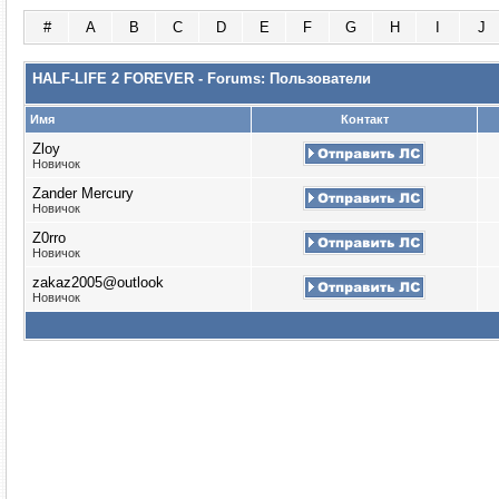
#
A
B
C
D
E
F
G
H
I
J
HALF-LIFE 2 FOREVER - Forums: Пользователи
Имя
Контакт
Zloy
Новичок
Zander Mercury
Новичок
Z0rro
Новичок
zakaz2005@outlook
Новичок