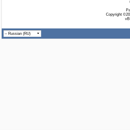
Ра
Copyright ©20
vB