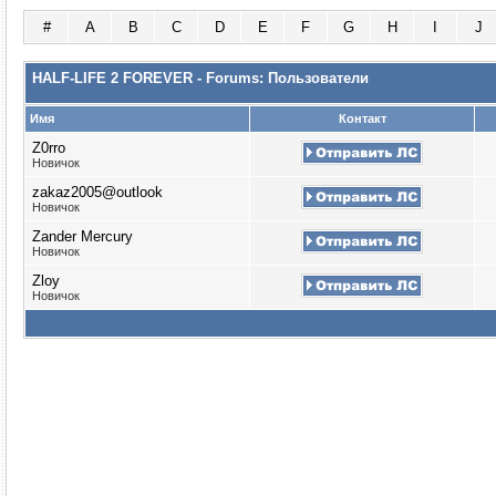
#
A
B
C
D
E
F
G
H
I
J
HALF-LIFE 2 FOREVER - Forums: Пользователи
Имя
Контакт
Z0rro
Новичок
zakaz2005@outlook
Новичок
Zander Mercury
Новичок
Zloy
Новичок