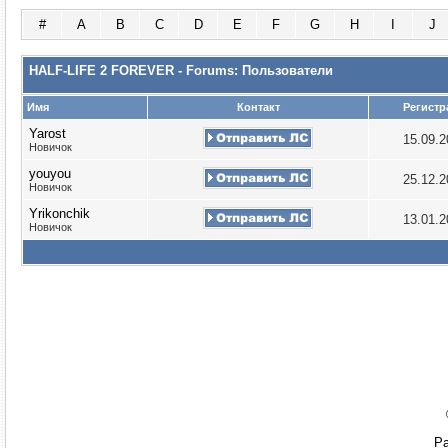
#
A
B
C
D
E
F
G
H
I
J
HALF-LIFE 2 FOREVER - Forums: Пользователи
Имя
Контакт
Регистр
Yarost
15.09.
Новичок
youyou
25.12.
Новичок
Yrikonchik
13.01.
Новичок
Ра