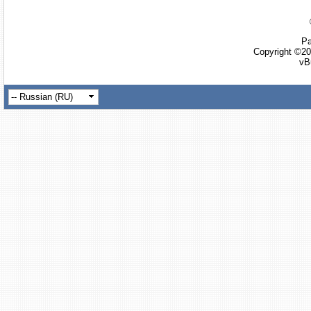
Ра
Copyright ©20
vB