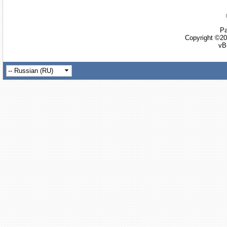
Ра
Copyright ©20
vB