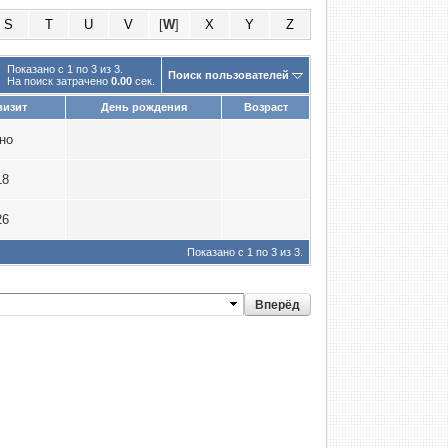
S
T
U
V
[
W
]
X
Y
Z
Показано с 1 по 3 из 3.
Поиск пользователей
На поиск затрачено
0.00
сек.
визит
День рождения
Возраст
пно
18
26
Показано с 1 по 3 из 3.