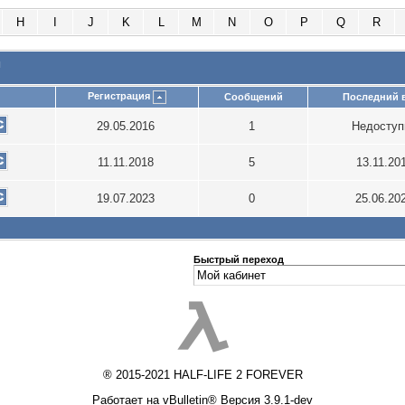
H
I
J
K
L
M
N
O
P
Q
R
и
Регистрация
Сообщений
Последний 
29.05.2016
1
Недосту
11.11.2018
5
13.11.20
19.07.2023
0
25.06.20
Быстрый переход
® 2015-2021 HALF-LIFE 2 FOREVER
Работает на vBulletin® Версия 3.9.1-dev