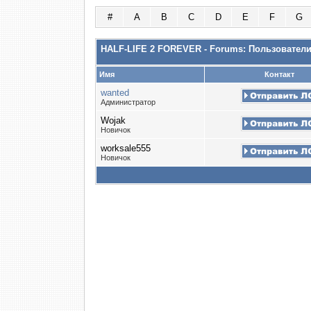
#
A
B
C
D
E
F
G
HALF-LIFE 2 FOREVER - Forums: Пользовател
Имя
Контакт
wanted
Администратор
Wojak
Новичок
worksale555
Новичок