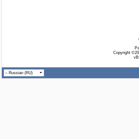
Ра
Copyright ©20
vB