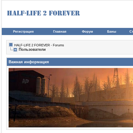
Регистрация
Главная
Форум
Баны
Ст
HALF-LIFE 2 FOREVER - Forums
Пользователи
Важная информация