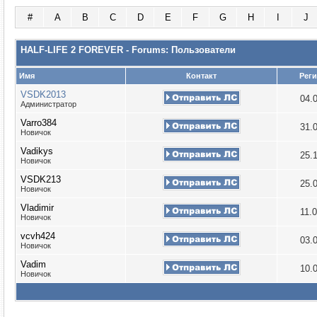
#
A
B
C
D
E
F
G
H
I
J
HALF-LIFE 2 FOREVER - Forums: Пользователи
Имя
Контакт
Рег
VSDK2013
04.
Администратор
Varro384
31.
Новичок
Vadikys
25.
Новичок
VSDK213
25.
Новичок
Vladimir
11.
Новичок
vcvh424
03.
Новичок
Vadim
10.
Новичок