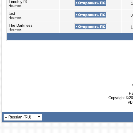
Timofey23
1
Новичок
test
0
Новичок
The Darkness
1
Новичок
Ра
Copyright ©20
vB