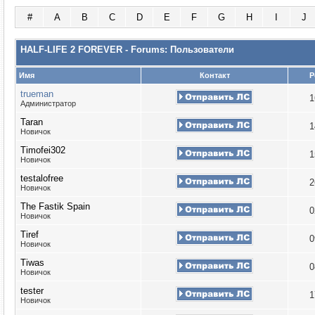
#
A
B
C
D
E
F
G
H
I
J
HALF-LIFE 2 FOREVER - Forums: Пользователи
Имя
Контакт
Р
trueman
1
Администратор
Taran
1
Новичок
Timofei302
1
Новичок
testalofree
2
Новичок
The Fastik Spain
0
Новичок
Tiref
0
Новичок
Tiwas
0
Новичок
tester
1
Новичок