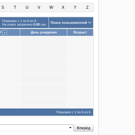
S
T
U
V
W
X
Y
Z
Показано с 1 по 6 из 6.
Поиск пользователей
На поиск затрачено
0.00
сек.
т
День рождения
Возраст
Показано с 1 по 6 из 6.