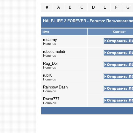
#
A
B
C
D
E
F
G
HALF-LIFE 2 FOREVER - Forums: Пользовател
Имя
Контакт
redarmy
Новичок
roboticmehdi
Новичок
Rag_Doll
Новичок
rubiK
Новичок
Rainbow Dash
Новичок
Razor777
Новичок