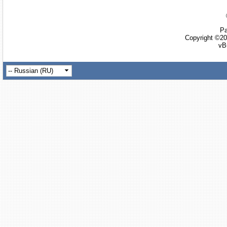
Ра
Copyright ©20
vB