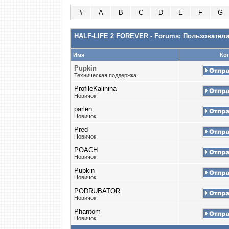
#
A
B
C
D
E
F
G
HALF-LIFE 2 FOREVER - Forums: Пользовател
Имя
Кон
Puрkin
Техническая поддержка
ProfileKalinina
Новичок
parlen
Новичок
Pred
Новичок
POACH
Новичок
Pupkin
Новичок
PODRUBATOR
Новичок
Phantom
Новичок