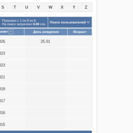
S
T
U
V
W
X
Y
Z
Показано с 1 по 8 из 8.
Поиск пользователей
На поиск затрачено
0.00
сек.
визит
День рождения
Возраст
2026
25.01
2023
2023
2021
2018
2017
2016
2015