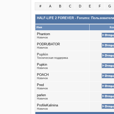
#
A
B
C
D
E
F
G
HALF-LIFE 2 FOREVER - Forums: Пользовател
Имя
Ко
Phantom
Новичок
PODRUBATOR
Новичок
Puрkin
Техническая поддержка
Pupkin
Новичок
POACH
Новичок
Pred
Новичок
parlen
Новичок
ProfileKalinina
Новичок