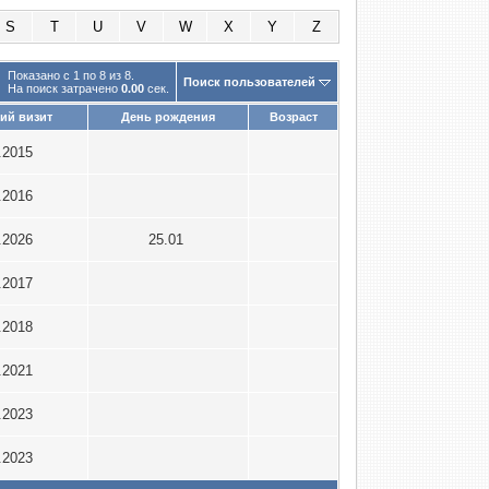
S
T
U
V
W
X
Y
Z
Показано с 1 по 8 из 8.
Поиск пользователей
На поиск затрачено
0.00
сек.
ий визит
День рождения
Возраст
.2015
.2016
.2026
25.01
.2017
.2018
.2021
.2023
.2023