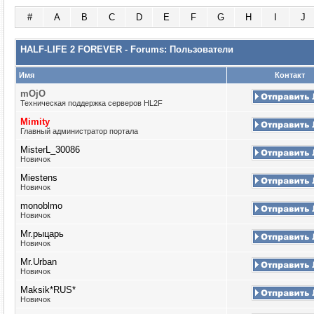
#
A
B
C
D
E
F
G
H
I
J
HALF-LIFE 2 FOREVER - Forums: Пользователи
Имя
Контакт
mOjO
Техническая поддержка серверов HL2F
Mimity
Главный администратор портала
MisterL_30086
Новичок
Miestens
Новичок
monoblmo
Новичок
Mr.рыцарь
Новичок
Mr.Urban
Новичок
Maksik*RUS*
Новичок