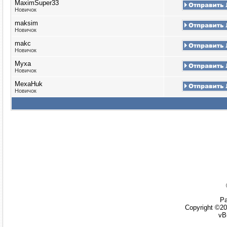
MaximSuper33
Новичок
maksim
Новичок
makc
Новичок
Myxa
Новичок
MexaHuk
Новичок
Ра
Copyright ©20
vB