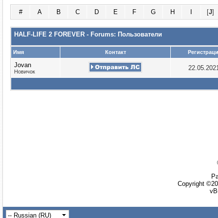
#
A
B
C
D
E
F
G
H
I
[
J
]
HALF-LIFE 2 FOREVER - Forums: Пользователи
Имя
Контакт
Регистрац
Jovan
22.05.202
Новичок
Ра
Copyright ©20
vB