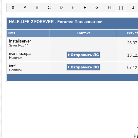
#
A
B
C
D
E
F
G
H
[
I
]
J
HALF-LIFE 2 FOREVER - Forums: Пользователи
Имя
Контакт
Регис
Installserver
25.07
Silver Fox ^^
ivanmazepa
13.12
Новичок
ice³
07.12
Новичок
Ра