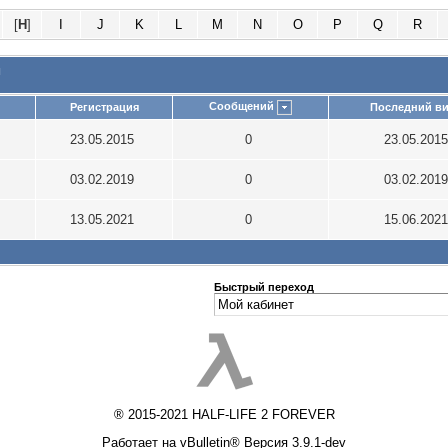
[
H
]
I
J
K
L
M
N
O
P
Q
R
и
Сообщений
Регистрация
Последний ви
23.05.2015
0
23.05.201
03.02.2019
0
03.02.201
13.05.2021
0
15.06.202
Быстрый переход
® 2015-2021 HALF-LIFE 2 FOREVER
Работает на vBulletin® Версия 3.9.1-dev