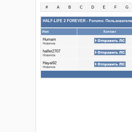
#
A
B
C
D
E
F
G
HALF-LIFE 2 FOREVER - Forums: Пользовател
Имя
Контакт
Humam
Новичок
halfer2707
Новичок
Hayai92
Новичок