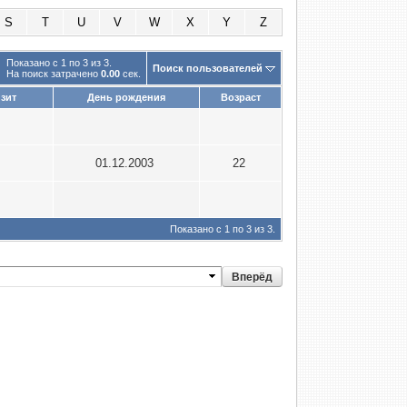
S
T
U
V
W
X
Y
Z
Показано с 1 по 3 из 3.
Поиск пользователей
На поиск затрачено
0.00
сек.
зит
День рождения
Возраст
5
9
01.12.2003
22
1
Показано с 1 по 3 из 3.