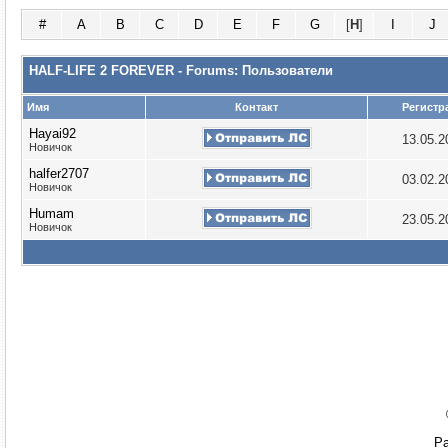
#
A
B
C
D
E
F
G
[
H
]
I
J
HALF-LIFE 2 FOREVER - Forums: Пользователи
Имя
Контакт
Регистр
Hayai92
13.05.
Новичок
halfer2707
03.02.
Новичок
Humam
23.05.
Новичок
Ра