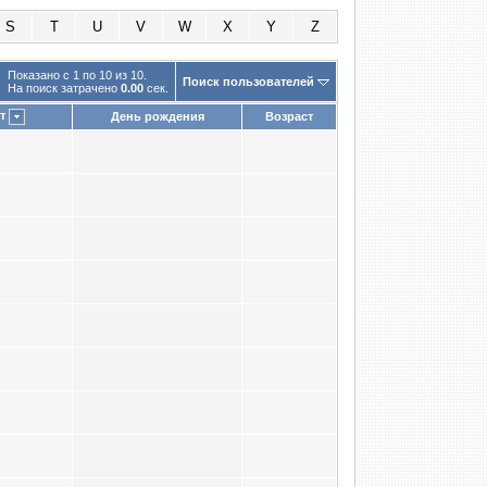
S
T
U
V
W
X
Y
Z
Показано с 1 по 10 из 10.
Поиск пользователей
На поиск затрачено
0.00
сек.
т
День рождения
Возраст