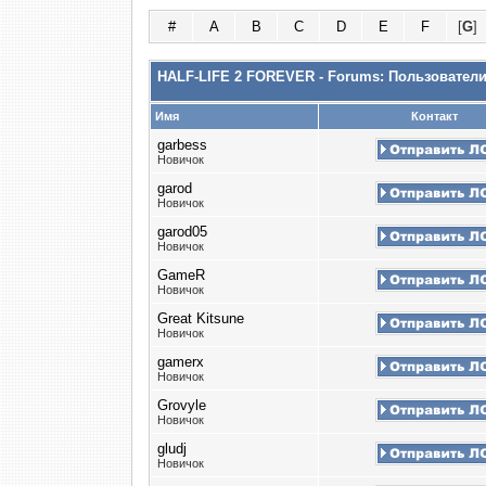
#
A
B
C
D
E
F
[
G
]
HALF-LIFE 2 FOREVER - Forums: Пользовател
Имя
Контакт
garbess
Новичок
garod
Новичок
garod05
Новичок
GameR
Новичок
Great Kitsune
Новичок
gamerx
Новичок
Grovyle
Новичок
gludj
Новичок