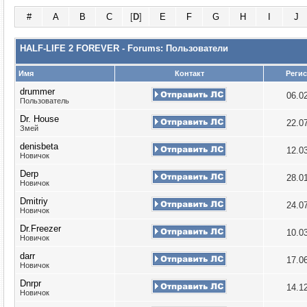
#
A
B
C
[
D
]
E
F
G
H
I
J
HALF-LIFE 2 FOREVER - Forums: Пользователи
Имя
Контакт
Реги
drummer
06.0
Пользователь
Dr. House
22.0
Змей
denisbeta
12.0
Новичок
Derp
28.0
Новичок
Dmitriy
24.0
Новичок
Dr.Freezer
10.0
Новичок
darr
17.0
Новичок
Dnrpr
14.1
Новичок