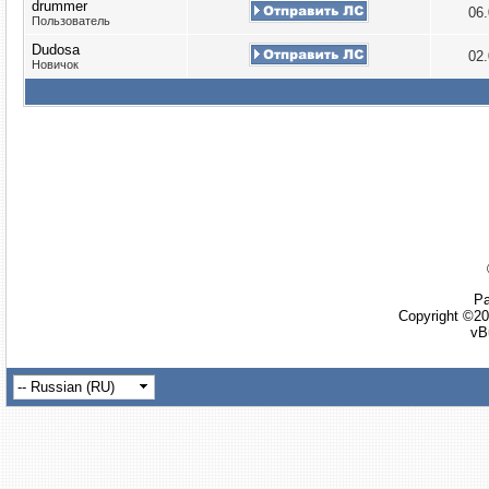
drummer
06
Пользователь
Dudosa
02
Новичок
Ра
Copyright ©20
vB