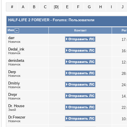
#
A
B
C
[
D
]
E
F
G
H
I
J
HALF-LIFE 2 FOREVER - Forums: Пользователи
Имя
Контакт
Рег
darr
17
Новичок
Dedal_ink
16
Новичок
denisbeta
12
Новичок
Derp
28
Новичок
Dmitriy
24
Новичок
Dnrpr
14
Новичок
Dr. House
22
Змей
Dr.Freezer
10
Новичок