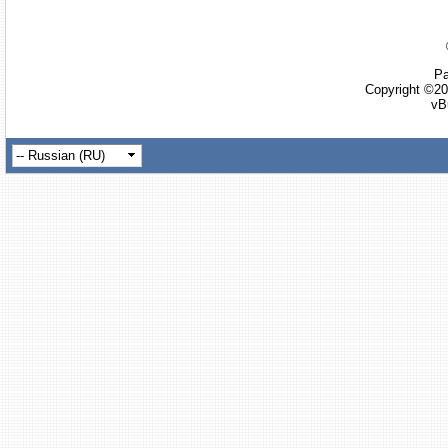
Ра
Copyright ©20
vB