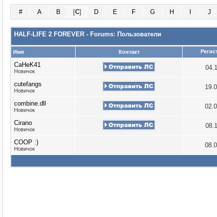
#
A
B
[
C
]
D
E
F
G
H
I
J
HALF-LIFE 2 FOREVER - Forums: Пользователи
Регис
Имя
Контакт
CaHeK41
04.
Новичок
cutefangs
19.
Новичок
combine.dll
02.
Новичок
Cirano
08.
Новичок
COOP :)
08.
Новичок