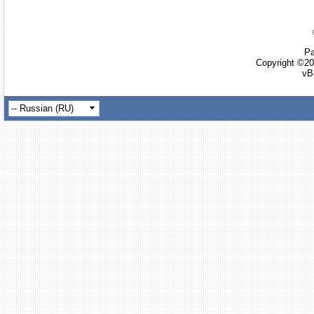
Ра
Copyright ©20
vB