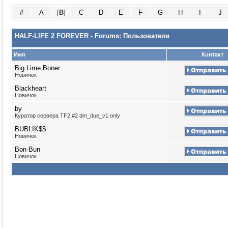
#
A
[
B
]
C
D
E
F
G
H
I
J
HALF-LIFE 2 FOREVER - Forums: Пользователи
Имя
Контакт
Big Lime Boner
Новичок
Blackheart
Новичок
by
Куратор сервера TF2 #2 dm_due_v1 only
BUBLIK$$
Новичок
Bon-Bun
Новичок