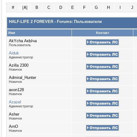
#
[
A
]
B
C
D
E
F
G
H
I
J
HALF-LIFE 2 FOREVER - Forums: Пользователи
Имя
Контакт
AkYcha АкЫча
Пользователь
Aiduk
Администратор
Azilla 2300
Новичок
Admiral_Hunter
Новичок
axon128
Новичок
Azazel
Администратор
Asher
Новичок
ArnO
Новичок