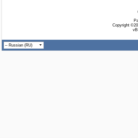
Ра
Copyright ©20
vB