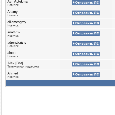
Avi_Aptekman
Новичок
Alexey
Новичок
alijamesgray
Новичок
anatt762
Новичок
adrenalcrisis
Новичок
alaon
Новичок
Alex [Bot]
Техническая поддержка
Ahmed
Новичок