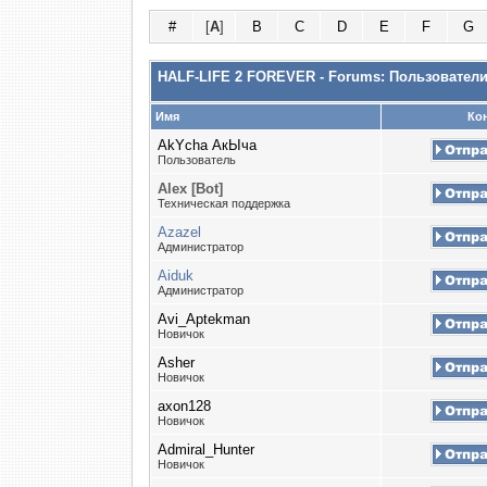
#
[
A
]
B
C
D
E
F
G
HALF-LIFE 2 FOREVER - Forums: Пользовател
Имя
Кон
AkYcha АкЫча
Пользователь
Alex [Bot]
Техническая поддержка
Azazel
Администратор
Aiduk
Администратор
Avi_Aptekman
Новичок
Asher
Новичок
axon128
Новичок
Admiral_Hunter
Новичок