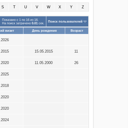
S
T
U
V
W
X
Y
Z
Показано с 1 по 16 из 16.
Поиск пользователей
На поиск затрачено
0.01
сек.
ий визит
День рождения
Возраст
1.2026
9.2015
15.05.2015
11
5.2020
11.05.2000
26
3.2025
2.2018
4.2020
8.2020
9.2024