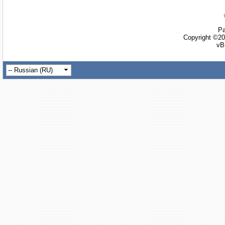
Ра
Copyright ©20
vB