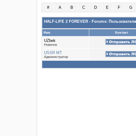
#
A
B
C
D
E
F
G
HALF-LIFE 2 FOREVER - Forums: Пользовател
Имя
Контакт
UZbek
Новичок
USSR MT
Администратор