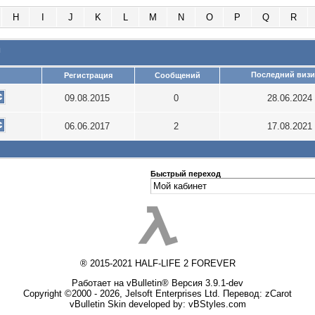
H
I
J
K
L
M
N
O
P
Q
R
и
Последний визи
Регистрация
Сообщений
09.08.2015
0
28.06.2024
06.06.2017
2
17.08.2021
Быстрый переход
® 2015-2021 HALF-LIFE 2 FOREVER
Работает на vBulletin® Версия 3.9.1-dev
Copyright ©2000 - 2026, Jelsoft Enterprises Ltd. Перевод:
zCarot
vBulletin Skin developed by: vBStyles.com