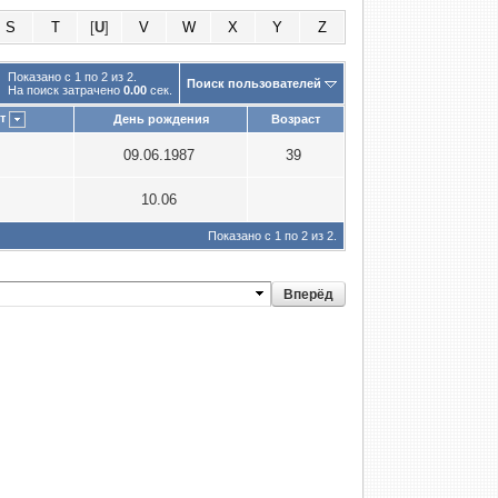
S
T
[
U
]
V
W
X
Y
Z
Показано с 1 по 2 из 2.
Поиск пользователей
На поиск затрачено
0.00
сек.
т
День рождения
Возраст
09.06.1987
39
10.06
Показано с 1 по 2 из 2.