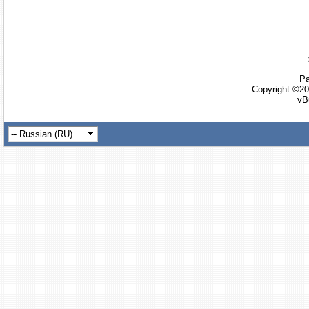
Ра
Copyright ©20
vB