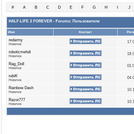
#
A
B
C
D
E
F
G
H
I
J
HALF-LIFE 2 FOREVER - Forums: Пользователи
Имя
Контакт
Рег
redarmy
17.
Новичок
roboticmehdi
18.
Новичок
Rag_Doll
01.
Новичок
rubiK
04.
Новичок
Rainbow Dash
10.
Новичок
Razor777
10.
Новичок