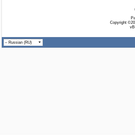
Ра
Copyright ©20
vB