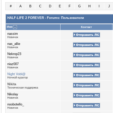
#
A
B
C
D
E
F
G
H
I
J
HALF-LIFE 2 FOREVER - Forums: Пользователи
Имя
Контакт
nassim
Новичок
nas_allie
Новичок
Nekrop23
Новичок
niaz007
Новичок
Night Vobl@
Ночной куратор
Nikita
Техническая поддержка
Nikolay
Новичок
noobotello_
Новичок