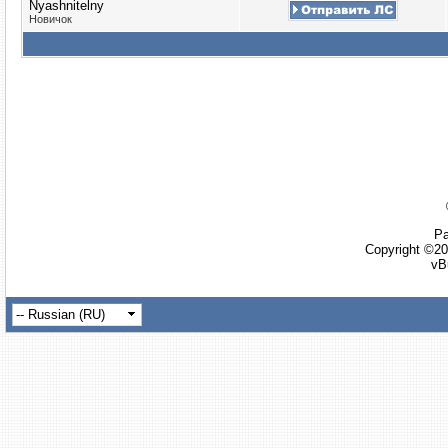
Nyashnitelny
Новичок
Ра
Copyright ©20
vB