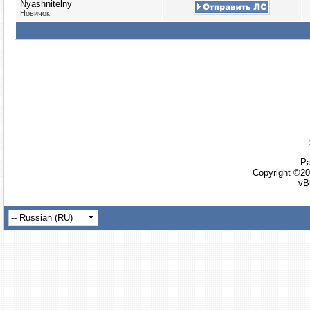
Nyashnitelny
Новичок
Ра
Copyright ©20
vB