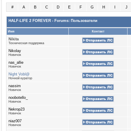
#
A
B
C
D
E
F
G
H
I
J
HALF-LIFE 2 FOREVER - Forums: Пользователи
Имя
Контакт
Nikita
Техническая поддержка
Nikolay
Новичок
nas_allie
Новичок
Night Vobl@
Ночной куратор
nassim
Новичок
noobotello_
Новичок
Nekrop23
Новичок
niaz007
Новичок